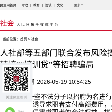
民生网首页
|
时政
|
教育
|
访谈
|
文化
|
更多
社会
人民日报全媒体平台
当前位置：
首页
> 社会
人社部等五部门联合发布风险提
转培‌”“‌培训贷‌”等招聘骗局
来源：民生网
2026-05-19 10:54:25
近期，一些不法分子以招聘为名进行
关注民生周刊
培训课程，诱导求职者支付高额费用，
微信