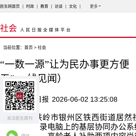
民生网首页
|
时政
|
教育
|
访谈
|
文化
|
更多
社会
人民日报全媒体平台
当前位置：
首页
> 社会
“一数一源”让为民办事更方便
五” 一线见闻）
来源：人民日报
2026-06-02 13:25:08
在辽宁铁岭市银州区铁西街道居然
关注民生周刊
员王思懿登录电脑上的基层协同办公系
微信