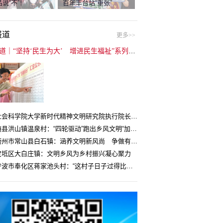
说“不”！
百年丰台站“重张”
报道
更多>>
封面报道｜“坚持‘民生为大’ 增进民生福祉”系列报道（6）：走进全国文明村镇
中国社会科学院大学新时代精神文明研究院执行院长王维国：文明村镇创建为乡村注入持久发展动力
湖北随县洪山镇温泉村：“四轮驱动”跑出乡风文明“加速度”
浙江衢州市常山县白石镇：涵养文明新风尚 争做有礼白石人
宝坻区大白庄镇：文明乡风为乡村振兴凝心聚力
浙江宁波市奉化区蒋家池头村：“这村子日子过得比城里还舒心”