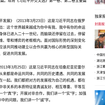
著作71篇。现将《习近平外交文选》第一卷、第二卷主要篇
向毒品
独家
发展》（2013年3月23日）这是习近平同志在俄罗
出：这个世界越来越成为你中有我、我中有你的命运
身体已进入二十一世纪，而脑袋还停留在过去，停留
维、零和博弈的老框框内。面对国际形势的深刻变化
应该共同推动建立以合作共赢为核心的新型国际关
、促进共同发展。
013年3月25日）这是习近平同志在坦桑尼亚尼雷尔
天津
从来都是命运共同体，共同的历史遭遇、共同的发展
在一起。我们都把对方的发展视为自己的机遇，都在
中非关系的本质特征是真诚友好、相互尊重、平等互
个“真”字；开展对非合作，我们讲一个“实”字；加强
作中的问题，我们讲一个“诚”字。