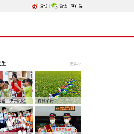
微博
|
微信
|
客户端
民生
更多>>
托管 快乐度假
夏日采菱忙