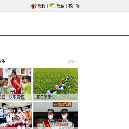
微博
|
微信
|
客户端
民生
更多>>
托管 快乐度假
夏日采菱忙