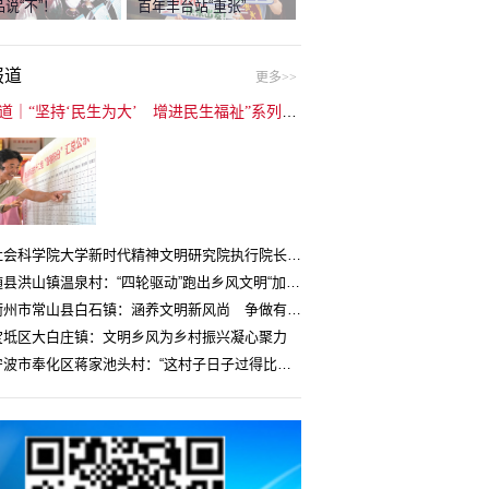
说“不”！
百年丰台站“重张”
报道
更多>>
封面报道｜“坚持‘民生为大’ 增进民生福祉”系列报道（6）：走进全国文明村镇
中国社会科学院大学新时代精神文明研究院执行院长王维国：文明村镇创建为乡村注入持久发展动力
湖北随县洪山镇温泉村：“四轮驱动”跑出乡风文明“加速度”
浙江衢州市常山县白石镇：涵养文明新风尚 争做有礼白石人
宝坻区大白庄镇：文明乡风为乡村振兴凝心聚力
浙江宁波市奉化区蒋家池头村：“这村子日子过得比城里还舒心”