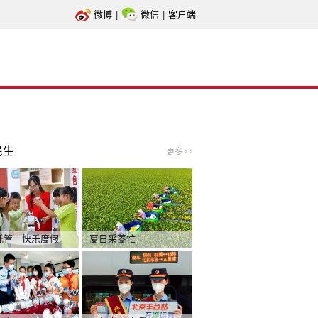
微博
|
微信
|
客户端
民生
更多>>
托管 快乐度假
夏日采菱忙