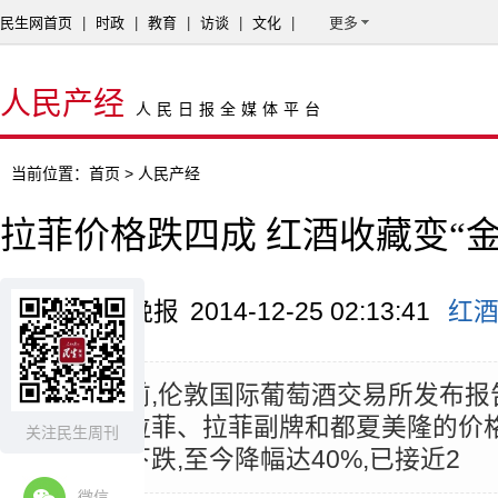
民生网首页
|
时政
|
教育
|
访谈
|
文化
|
更多
人民产经
人民日报全媒体平台
当前位置：
首页
> 人民产经
拉菲价格跌四成 红酒收藏变“金
来源：扬子晚报
2014-12-25 02:13:41
红
摘要：
日前,伦敦国际葡萄酒交易所发布报
族旗下的拉菲、拉菲副牌和都夏美隆的价格
关注民生周刊
之后急剧下跌,至今降幅达40%,已接近2
微信