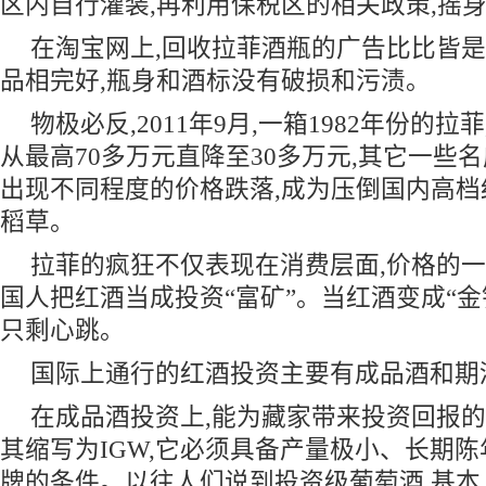
区内自行灌装,再利用保税区的相关政策,摇身
在淘宝网上,回收拉菲酒瓶的广告比比皆是
品相完好,瓶身和酒标没有破损和污渍。
物极必反,2011年9月,一箱1982年份的
从最高70多万元直降至30多万元,其它一些
出现不同程度的价格跌落,成为压倒国内高
稻草。
拉菲的疯狂不仅表现在消费层面,价格的
国人把红酒当成投资“富矿”。当红酒变成“金
只剩心跳。
国际上通行的红酒投资主要有成品酒和期
在成品酒投资上,能为藏家带来投资回报的
其缩写为IGW,它必须具备产量极小、长期
牌的条件。以往人们说到投资级葡萄酒,基