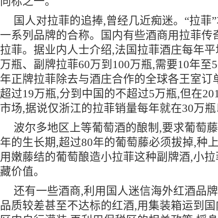
向标之一。
国人对拉菲的追捧,曾经几近痴迷。“拉菲”
一系列品牌的合称。国内有些酒商用拉菲传
拉菲。据业内人士介绍,法国拉菲酒庄每年平
万瓶、副牌拉菲60万到100万瓶,需要10年
年正牌拉菲除去与酒庄合作的全球各王室订
超过19万瓶,分到中国的不超过5万瓶,但在2
市场,据说仅浙江的拉菲销量每年就在30万
波尔多地区上等葡萄酒的酿制,要求葡萄藤平
年的生长期,超过80年的葡萄藤必须拔掉,种
用嫩藤结的葡萄酿造小拉菲这种副牌酒,小
藏价值。
还有一些酒商,利用国人迷信海外红酒品牌
品质较差甚至不达标的红酒,用集装箱运到国