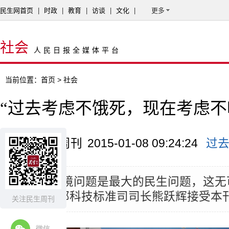
民生网首页
|
时政
|
教育
|
访谈
|
文化
|
更多
社会
人民日报全媒体平台
当前位置：
首页
> 社会
“过去考虑不饿死，现在考虑不
来源：民生周刊
2015-01-08 09:24:24
过
摘要：
“环境问题是最大的民生问题，这无可
日，环保部科技标准司司长熊跃辉接受本
关注民生周刊
微信