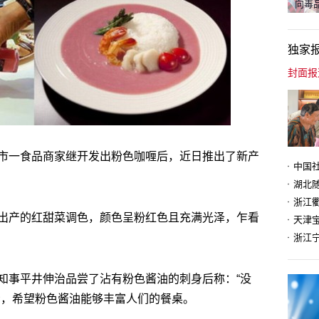
向毒品
独家
市一食品商家继开发出粉色咖喱后，近日推出了新产
出产的红甜菜调色，颜色呈粉红色且充满光泽，乍看
天津
知事平井伸治品尝了沾有粉色酱油的刺身后称：“没
示，希望粉色酱油能够丰富人们的餐桌。