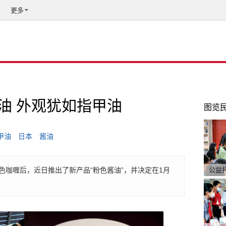
更多
油 外观犹如指甲油
图览
甲油
日本
酱油
色咖喱后，近日推出了新产品“粉色酱油”，并决定在1月
公益