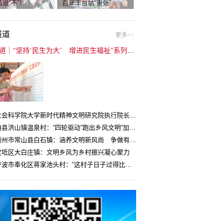
说“不”！
百年丰台站“重张”
报道
更多>>
封面报道｜“坚持‘民生为大’ 增进民生福祉”系列报道（6）：走进全国文明村镇
中国社会科学院大学新时代精神文明研究院执行院长王维国：文明村镇创建为乡村注入持久发展动力
湖北随县洪山镇温泉村：“四轮驱动”跑出乡风文明“加速度”
浙江衢州市常山县白石镇：涵养文明新风尚 争做有礼白石人
宝坻区大白庄镇：文明乡风为乡村振兴凝心聚力
浙江宁波市奉化区蒋家池头村：“这村子日子过得比城里还舒心”