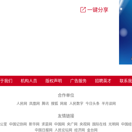
一键分享
于我们
机构人员
版权声明
广告服务
招聘英才
联系我
合作单位
人民网
凤凰网
腾讯
搜狐
网易
人民数字
今日头条
半月谈网
友情链接
公室
中国记协网
新华网
求是网
中国网
央广网
央视网
国际在线
光明网
中国经
中国日报网
人民论坛网
经济网
金台网