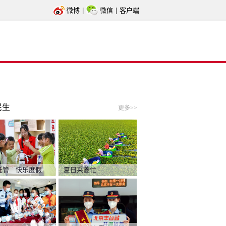
微博
|
微信
|
客户端
民生
更多>>
托管 快乐度假
夏日采菱忙