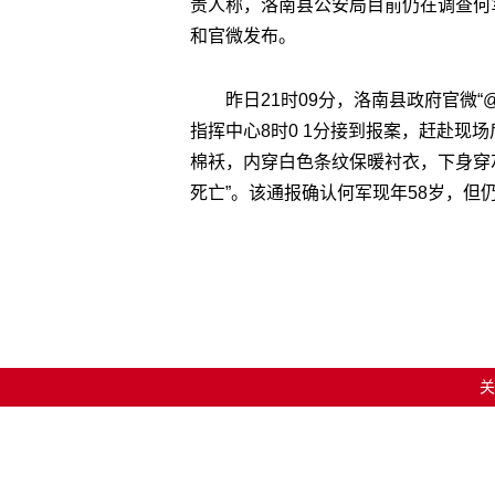
责人称，洛南县公安局目前仍在调查何
和官微发布。
昨日21时09分，洛南县政府官微“
指挥中心8时0 1分接到报案，赶赴现
棉袄，内穿白色条纹保暖衬衣，下身穿
死亡”。该通报确认何军现年58岁，但
关