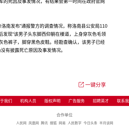
军的死因及事发情况，有结果会第一时间在政府官网
@洛南发布”通报警方的调查情况，称洛南县公安局110
场后发现“该男子头东脚西仰躺在楼道，上身穿灰色毛领
灰色裤子，脚穿黑色皮鞋。经勘查确认，该男子已经
仍没有披露死亡原因及事发情况。
一键分享
于我们
机构人员
版权声明
广告服务
招聘英才
联系我
合作单位
人民网
凤凰网
腾讯
搜狐
网易
人民数字
今日头条
半月谈网