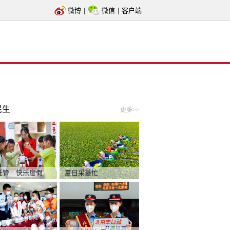
微博
|
微信
|
客户端
民生
更多>>
托管 快乐度假
夏日采菱忙