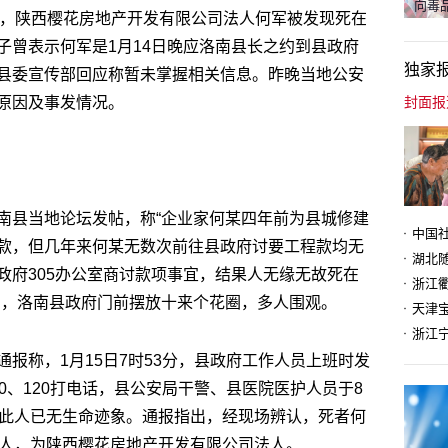
向毒品
3分，陕西樱花房地产开发有限公司法人何军被发现死在
子曾表示何军是1月14日晚应洛南县长之约到县政府
独家
县委宣传部回应称暂未掌握相关信息。昨晚当地公安
原因及事发情况。
南县当地论坛发帖，称“企业家何某四年前为县城修建
款，但几年来何某无数次前往县政府讨要工程款均无
政府305办公室商讨款项事宜，结果人无缘无故死在
片，洛南县政府门前摆放十来个花圈，多人围观。
天津
报称，1月15日7时53分，县政府工作人员上班时发
0、120打电话，县公安局干警、县医院医护人员于8
，此人已无生命迹象。通报指出，经现场辨认，死者何
村人，为陕西樱花房地产开发有限公司法人。