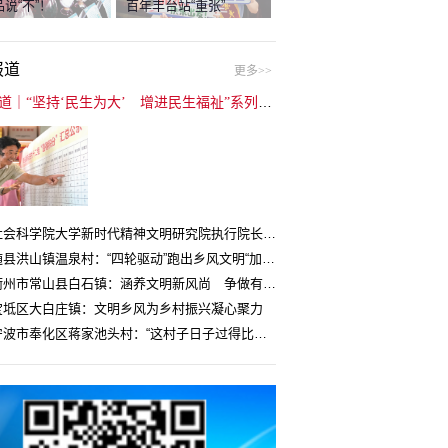
说“不”！
百年丰台站“重张”
报道
更多>>
封面报道｜“坚持‘民生为大’ 增进民生福祉”系列报道（6）：走进全国文明村镇
中国社会科学院大学新时代精神文明研究院执行院长王维国：文明村镇创建为乡村注入持久发展动力
湖北随县洪山镇温泉村：“四轮驱动”跑出乡风文明“加速度”
浙江衢州市常山县白石镇：涵养文明新风尚 争做有礼白石人
宝坻区大白庄镇：文明乡风为乡村振兴凝心聚力
浙江宁波市奉化区蒋家池头村：“这村子日子过得比城里还舒心”