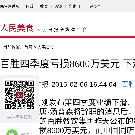
民生网首页
|
时政
|
教育
|
访谈
|
文化
|
更多
人民美食
人民日报全媒体平台
当前位置：
首页
> 人民美食
百胜四季度亏损8600万美元 下
来源：京华时报
2015-02-06 16:44:04
百
麦当劳刚刚发布第四季度业绩下滑、
首席执行官唐·汤普森将辞职的消息后
关注民生周刊
胜客等品牌的百胜餐饮集团昨天公布的
示，集团亏损8600万美元，而中国同店
微信