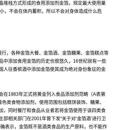
晶堆栈方式形成的食用添加剂金箔，规定最大使用量
量极小，不会在体内蓄积，所以不会对身体造成什么危
很盛行，各种金箔大餐、金箔酒、金箔糖果、金箔糕点等
品中添加食用金箔的历史也很悠久，16世纪就有一些
国人往香槟酒中添加金箔使其成为绝对身份象征的金
在1983年正式将黄金列入食品添加剂范畴（A表第
的着色类食物添加剂，使用范围包括糕饼装饰、糖果、
加，同时餐厅和食品从业者若将金箔使用于该四类食
部相关部门在2001年曾下发“关于对‘金箔酒’进行卫
明确表示，金箔既不是酒类食品的生产原料，也不能作