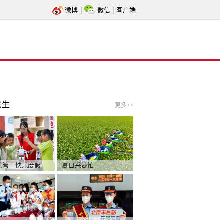
微博
|
微信
|
客户端
民生
更多>>
托管 快乐度假
夏日采菱忙