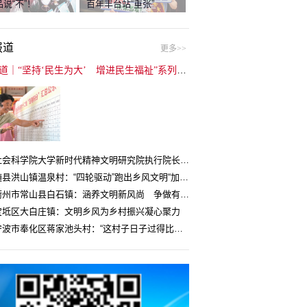
说“不”！
百年丰台站“重张”
报道
更多>>
封面报道｜“坚持‘民生为大’ 增进民生福祉”系列报道（6）：走进全国文明村镇
中国社会科学院大学新时代精神文明研究院执行院长王维国：文明村镇创建为乡村注入持久发展动力
湖北随县洪山镇温泉村：“四轮驱动”跑出乡风文明“加速度”
浙江衢州市常山县白石镇：涵养文明新风尚 争做有礼白石人
宝坻区大白庄镇：文明乡风为乡村振兴凝心聚力
浙江宁波市奉化区蒋家池头村：“这村子日子过得比城里还舒心”