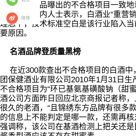
诸多酒企产品曝出的不合格项目一致地
素上。行业内人士表示，白酒业“重营销
微博
理念下，技术标准空白是该行业陷入当
要原因。
名酒品牌登质量黑榜
在近300款查出不合格项目的白酒
团保健酒业有限公司2010年1月31日生
不合格项目为“环已基氨基磺酸钠（甜蜜
酒公司方面昨日回应北京商报记者称，
很久的老酒，“且锦绣东方品牌有很多
的信息上不能判定是哪一款，还需再核
强调称，该公司在基酒检测上把关还是