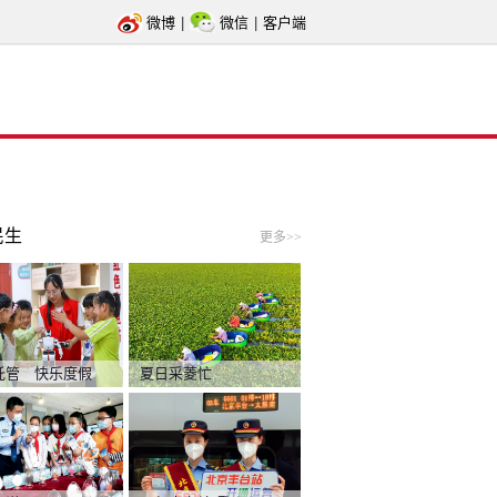
微博
|
微信
|
客户端
民生
更多>>
托管 快乐度假
夏日采菱忙