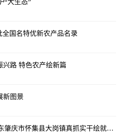
护“大生态”
三批全国名特优新农产品名录
振兴路 特色农产绘新篇
展新图景
传承“岳山造林”光荣传统 广东肇庆市怀集县大岗镇真抓实干绘就振兴新篇