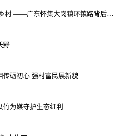
畅路通衢启新程 同心筑梦兴乡村 ——广东怀集大岗镇环镇路背后的振兴密码与深远变革
沃野
相传砺初心 强村富民展新貌
以竹为媒守护生态红利