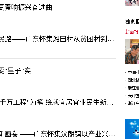
向毒品
连麦奏响振兴奋进曲
独家
精神传承绘新卷 实干铺就富民路——广东怀集湘田村从贫困村到强村的蝶变密码
要“里子”实
天津
广东省怀集县诗洞镇：以“百千万工程”为笔 绘就宜居宜业民生新图景
锚定“百千万” 绘就强镇富民新画卷 ——广东怀集汶朗镇以产业兴、风貌美谱写乡村振兴新篇章