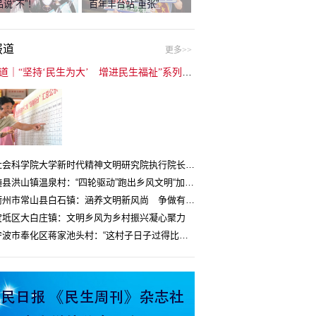
说“不”！
百年丰台站“重张”
报道
更多>>
封面报道｜“坚持‘民生为大’ 增进民生福祉”系列报道（6）：走进全国文明村镇
中国社会科学院大学新时代精神文明研究院执行院长王维国：文明村镇创建为乡村注入持久发展动力
湖北随县洪山镇温泉村：“四轮驱动”跑出乡风文明“加速度”
浙江衢州市常山县白石镇：涵养文明新风尚 争做有礼白石人
宝坻区大白庄镇：文明乡风为乡村振兴凝心聚力
浙江宁波市奉化区蒋家池头村：“这村子日子过得比城里还舒心”