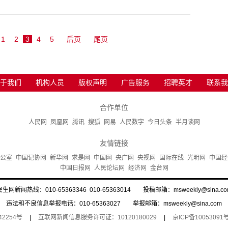
1
2
3
4
5
后页
尾页
于我们
机构人员
版权声明
广告服务
招聘英才
联系我
合作单位
人民网
凤凰网
腾讯
搜狐
网易
人民数字
今日头条
半月谈网
友情链接
公室
中国记协网
新华网
求是网
中国网
央广网
央视网
国际在线
光明网
中国经
中国日报网
人民论坛网
经济网
金台网
民生网新闻热线：010-65363346 010-65363014 投稿邮箱：msweekly@sina.co
违法和不良信息举报电话：010-65363027 举报邮箱：msweekly@sina.com
42254号
|
互联网新闻信息服务许可证：10120180029
|
京ICP备10053091号