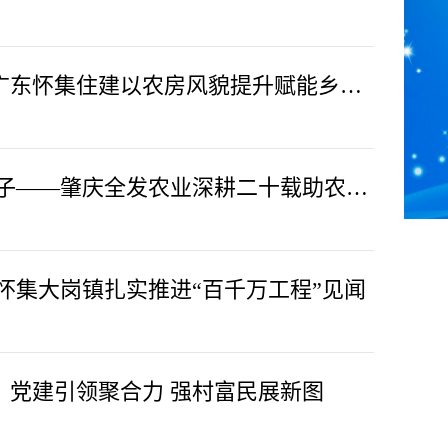
匠心绘就美丽乡村画卷——广东怀集住建以农房风貌提升赋能乡村振兴
扎根怀集沃野 筑强湾区菜篮子——肇庆全发农业深耕二十载助农兴村纪实
怀集大岗镇扎实推进“百千万工程”见闻
：党建引领聚合力 强村富民展新图