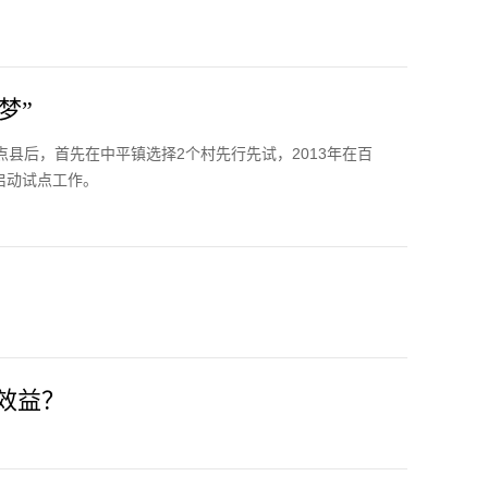
梦”
点县后，首先在中平镇选择2个村先行先试，2013年在百
启动试点工作。
效益？