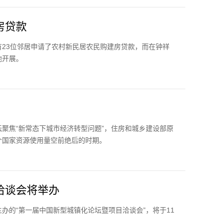
房贷款
23位邻居申请了农村新民居农民购建房贷款，而在钟祥
地开展。
聚焦“新常态下城市经济转型问题”，住房和城乡建设部原
个国家资源使用量空前绝后的时期。
洽谈会将举办
办的“第一届中国新型城镇化论坛暨项目洽谈会”，将于11