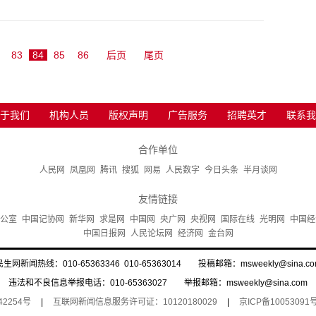
83
84
85
86
后页
尾页
于我们
机构人员
版权声明
广告服务
招聘英才
联系我
合作单位
人民网
凤凰网
腾讯
搜狐
网易
人民数字
今日头条
半月谈网
友情链接
公室
中国记协网
新华网
求是网
中国网
央广网
央视网
国际在线
光明网
中国经
中国日报网
人民论坛网
经济网
金台网
民生网新闻热线：010-65363346 010-65363014 投稿邮箱：msweekly@sina.co
违法和不良信息举报电话：010-65363027 举报邮箱：msweekly@sina.com
42254号
|
互联网新闻信息服务许可证：10120180029
|
京ICP备10053091号