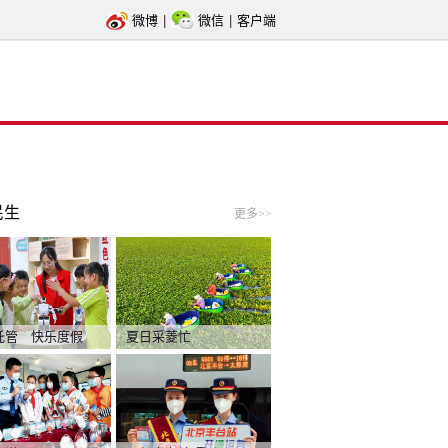
微博
|
微信
|
客户端
民生
更多>>
托管 快乐度假
夏日采菱忙