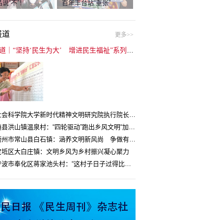
说“不”！
百年丰台站“重张”
报道
更多>>
封面报道｜“坚持‘民生为大’ 增进民生福祉”系列报道（6）：走进全国文明村镇
中国社会科学院大学新时代精神文明研究院执行院长王维国：文明村镇创建为乡村注入持久发展动力
湖北随县洪山镇温泉村：“四轮驱动”跑出乡风文明“加速度”
浙江衢州市常山县白石镇：涵养文明新风尚 争做有礼白石人
宝坻区大白庄镇：文明乡风为乡村振兴凝心聚力
浙江宁波市奉化区蒋家池头村：“这村子日子过得比城里还舒心”