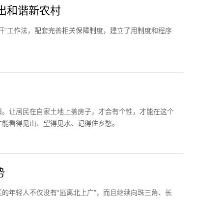
创出和谐新农村
开”工作法，配套完善相关保障制度，建立了用制度和程序
镇。让居民在自家土地上盖房子，才会有个性，才能在这个
才能看得见山、望得见水、记得住乡愁。
势
的年轻人不仅没有“逃离北上广”，而且继续向珠三角、长