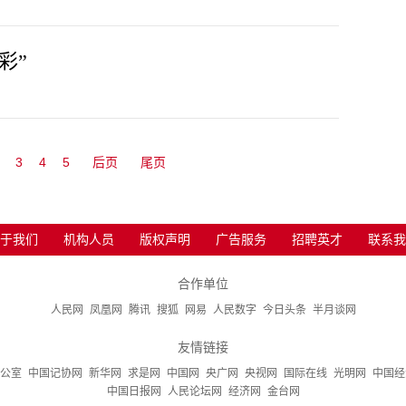
彩”
3
4
5
后页
尾页
于我们
机构人员
版权声明
广告服务
招聘英才
联系我
合作单位
人民网
凤凰网
腾讯
搜狐
网易
人民数字
今日头条
半月谈网
友情链接
公室
中国记协网
新华网
求是网
中国网
央广网
央视网
国际在线
光明网
中国经
中国日报网
人民论坛网
经济网
金台网