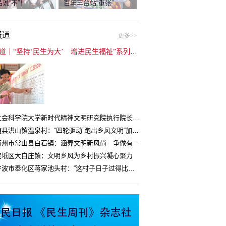
说“不”！
百年丰台站“重张”
报道
更多>>
封面报道｜“坚持‘民生为大’ 增进民生福祉”系列报道（6）：走进全国文明村镇
中国社会科学院大学新时代精神文明研究院执行院长王维国：文明村镇创建为乡村注入持久发展动力
湖北随县洪山镇温泉村：“四轮驱动”跑出乡风文明“加速度”
浙江衢州市常山县白石镇：涵养文明新风尚 争做有礼白石人
宝坻区大白庄镇：文明乡风为乡村振兴凝心聚力
浙江宁波市奉化区蒋家池头村：“这村子日子过得比城里还舒心”