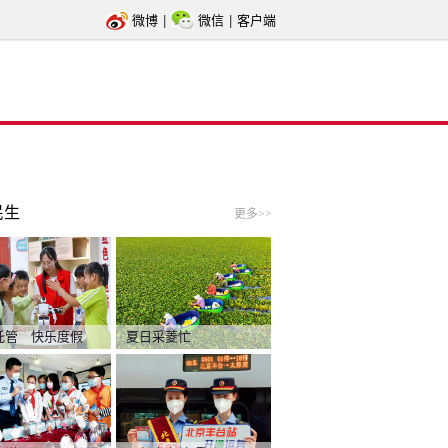
微博
|
微信
|
客户端
民生
更多>>
托管 快乐度假
夏日采菱忙