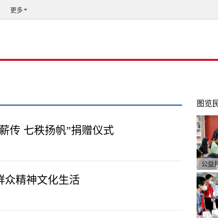
更多
图览
薪传 七秩扬帆”捐赠仪式
公益
群众精神文化生活