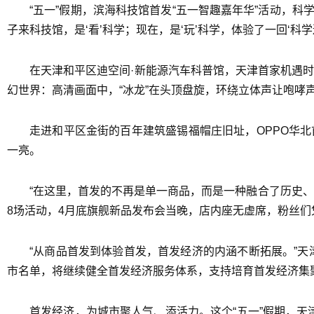
“五一”假期，滨海科技馆首发“五一智趣嘉年华”活动，
子来科技馆，是‘看’科学；现在，是‘玩’科学，体验了一回‘科
在天津和平区迪空间·新能源汽车科普馆，天津首家机遇时
幻世界：高清画面中，“冰龙”在头顶盘旋，环绕立体声让咆哮
走进和平区金街的百年建筑盛锡福帽庄旧址，OPPO华
一亮。
“在这里，首发的不再是单一商品，而是一种融合了历史
8场活动，4月底旗舰新品发布会当晚，店内座无虚席，粉丝们
“从商品首发到体验首发，首发经济的内涵不断拓展。”天
市名单，将继续健全首发经济服务体系，支持培育首发经济集
首发经济，为城市聚人气、添活力。这个“五一”假期，天津市