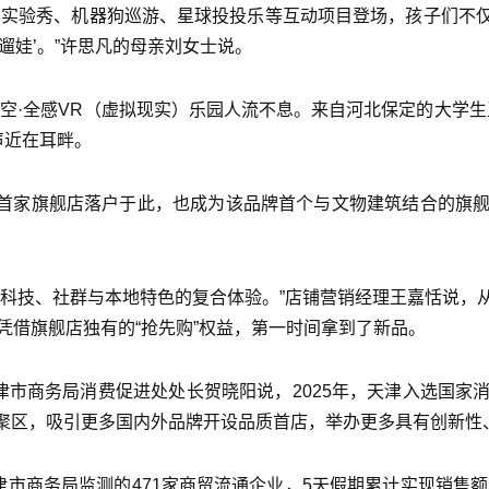
科学实验秀、机器狗巡游、星球投投乐等互动项目登场，孩子们不仅
学遛娃’。”许思凡的母亲刘女士说。
空·全感VR（虚拟现实）乐园人流不息。来自河北保定的大学
声近在耳畔。
北首家旗舰店落户于此，也成为该品牌首个与文物建筑结合的旗
、科技、社群与本地特色的复合体验。”店铺营销经理王嘉恬说，
凭借旗舰店独有的“抢先购”权益，第一时间拿到了新品。
津市商务局消费促进处处长贺晓阳说，2025年，天津入选国
聚区，吸引更多国内外品牌开设品质首店，举办更多具有创新性
商务局监测的471家商贸流通企业，5天假期累计实现销售额19.