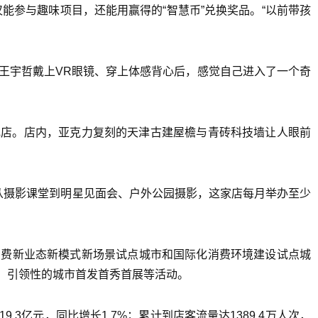
能参与趣味项目，还能用赢得的“智慧币”兑换奖品。“以前带孩
生王宇哲戴上VR眼镜、穿上体感背心后，感觉自己进入了一个奇
舰店。店内，亚克力复刻的天津古建屋檐与青砖科技墙让人眼前
从摄影课堂到明星见面会、户外公园摄影，这家店每月举办至少
家消费新业态新模式新场景试点城市和国际化消费环境建设试点城
、引领性的城市首发首秀首展等活动。
3亿元，同比增长1.7%；累计到店客流量达1389.4万人次，