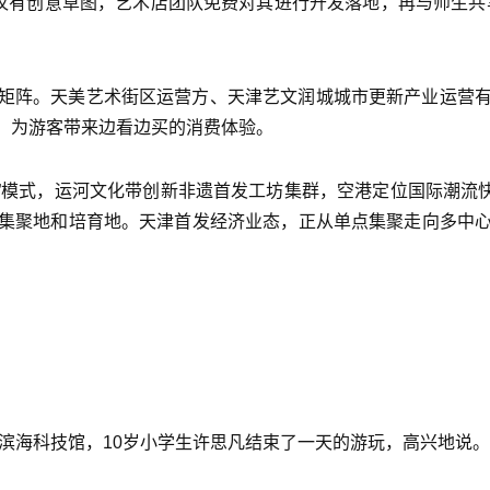
初仅有创意草图，艺术店团队免费对其进行开发落地，再与师生
矩阵。天美艺术街区运营方、天津艺文润城城市更新产业运营
，为游客带来边看边买的消费体验。
”模式，运河文化带创新非遗首发工坊集群，空港定位国际潮流快
集聚地和培育地。天津首发经济业态，正从单点集聚走向多中
新区滨海科技馆，10岁小学生许思凡结束了一天的游玩，高兴地说。