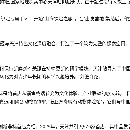
间的中国国家地理探索中心天津站排起长队，由于超过接待人数上
绑定专属手环，开始“山海探险之旅”。在“出发营地”集结后，他
主题与天津特色文化深度融合，打造了一个较为完整的探索空间。
何保持新鲜感？关键在持续更新的研学模块。天津站导入了中
转化为对青少年长期的科学兴趣培养。”刘浩介绍。
目标是将首店从销售终端转变为文化体验、产业联动的放大器。
球真选”和聚焦动物保护的“诺亚方舟爬行动物体验馆”，它们与
非标首店亮相。2025年，天津共引入576家首店，其中品质首店