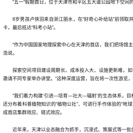
“五一”假期首日，位于天津市和平区五大道公园地下空
8岁男孩卢侠羽来自浙江丽水，在“好奇心补给站”前领取并
卡，最后抵达“科考小站”。
“作为中国国家地理探索中心在天津的首店，我们把场馆
浩说。
探索空间项目建设周期长、成本投入大、设施更新难，如
邀请不同专家举办讲堂。“这种深度运营，旨在将一次性游览，
“我们着力构建‘引进—培育—壮大—辐射’的生态体系，
还分布着科普植物知识的“植物公社”、可进行手作体验的“地
成首店集群效应、链式效应。
近年来，天津以业态融合为抓手，沉浸式、策展式等一批创新