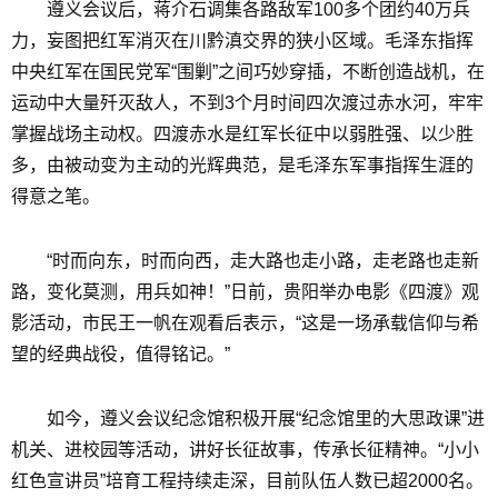
遵义会议后，蒋介石调集各路敌军100多个团约40万兵
力，妄图把红军消灭在川黔滇交界的狭小区域。毛泽东指挥
中央红军在国民党军“围剿”之间巧妙穿插，不断创造战机，在
运动中大量歼灭敌人，不到3个月时间四次渡过赤水河，牢牢
掌握战场主动权。四渡赤水是红军长征中以弱胜强、以少胜
多，由被动变为主动的光辉典范，是毛泽东军事指挥生涯的
得意之笔。
“时而向东，时而向西，走大路也走小路，走老路也走新
路，变化莫测，用兵如神！”日前，贵阳举办电影《四渡》观
影活动，市民王一帆在观看后表示，“这是一场承载信仰与希
望的经典战役，值得铭记。”
如今，遵义会议纪念馆积极开展“纪念馆里的大思政课”进
机关、进校园等活动，讲好长征故事，传承长征精神。“小小
红色宣讲员”培育工程持续走深，目前队伍人数已超2000名。