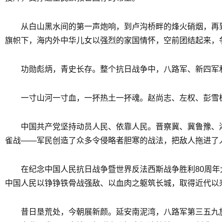
从白山黑水间的第一声炮响，到卢沟桥畔的烽火硝烟，再
旗帜下，海内外中华儿女以强烈的家国情怀，空前团结起来，
功勋彪炳，青史长存。整个抗日战争中，八路军、新四军和华
一寸山河一寸血，一抔热土一抔魂。赵尚志、左权、彭雪枫
中国共产党坚持动员人民、依靠人民。晋察冀、冀鲁豫、
雀战——军民创造了众多令侵略者胆寒的战法，把敌人拖进了
在纪念中国人民抗日战争暨世界反法西斯战争胜利80周
中国人民以铮铮铁骨战强敌、以血肉之躯筑长城，取得近代以
昔日垦荒处，今朝展新颜。延安南泥湾，八路军第三五九旅