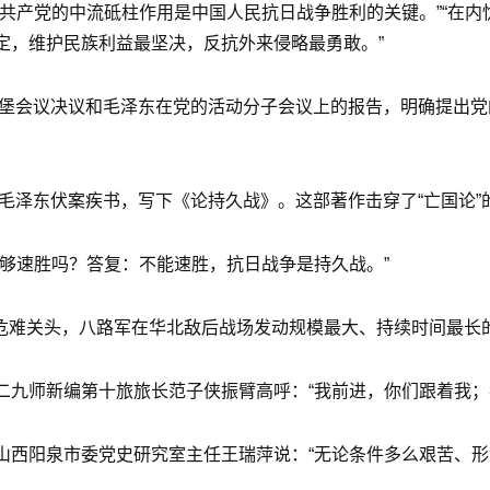
共产党的中流砥柱作用是中国人民抗日战争胜利的关键。”“在
定，维护民族利益最坚决，反抗外来侵略最勇敢。”
瓦窑堡会议决议和毛泽东在党的活动分子会议上的报告，明确提出
毛泽东伏案疾书，写下《论持久战》。这部著作击穿了“亡国论”
够速胜吗？答复：不能速胜，抗日战争是持久战。”
地。危难关头，八路军在华北敌后战场发动规模最大、持续时间最
二九师新编第十旅旅长范子侠振臂高呼：“我前进，你们跟着我；
山西阳泉市委党史研究室主任王瑞萍说：“无论条件多么艰苦、