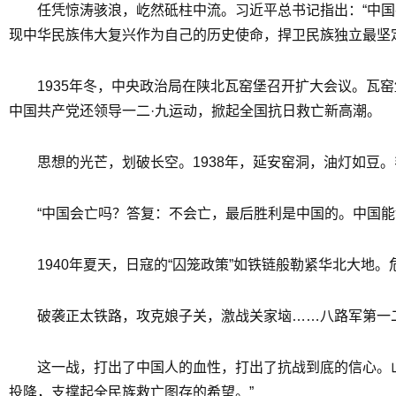
任凭惊涛骇浪，屹然砥柱中流。习近平总书记指出：“中国
现中华民族伟大复兴作为自己的历史使命，捍卫民族独立最坚
1935年冬，中央政治局在陕北瓦窑堡召开扩大会议。
中国共产党还领导一二·九运动，掀起全国抗日救亡新高潮。
思想的光芒，划破长空。1938年，延安窑洞，油灯如豆。
“中国会亡吗？答复：不会亡，最后胜利是中国的。中国能
1940年夏天，日寇的“囚笼政策”如铁链般勒紧华北大
破袭正太铁路，攻克娘子关，激战关家垴……八路军第一
这一战，打出了中国人的血性，打出了抗战到底的信心。
投降，支撑起全民族救亡图存的希望。”