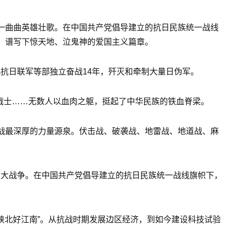
一曲曲英雄壮歌。在中国共产党倡导建立的抗日民族统一战线
，谱写下惊天地、泣鬼神的爱国主义篇章。
北抗日联军等部独立奋战14年，歼灭和牵制大量日伪军。
女战士……无数人以血肉之躯，挺起了中华民族的铁血脊梁。
战最深厚的力量源泉。伏击战、破袭战、地雷战、地道战、麻
伟大战争。在中国共产党倡导建立的抗日民族统一战线旗帜下，
陕北好江南”。从抗战时期发展边区经济，到如今建设科技试验