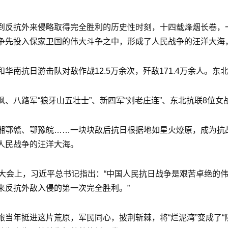
到反抗外来侵略取得完全胜利的历史性时刻，十四载烽烟长卷，
争先投入保家卫国的伟大斗争之中，形成了人民战争的汪洋大海
南抗日游击队对敌作战12.5万余次，歼敌171.4万余人。东
、八路军“狼牙山五壮士”、新四军“刘老庄连”、东北抗联8位
湘鄂赣、鄂豫皖……一块块敌后抗日根据地如星火燎原，成为抗
人民战争的汪洋大海。
年大会上，习近平总书记指出：“中国人民抗日战争是艰苦卓绝的
来反抗外敌入侵的第一次完全胜利。”
当年挺进这片荒原，军民同心，披荆斩棘，将“烂泥湾”变成了“