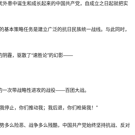
内忧外患中诞生和成长起来的中国共产党，自成立之日起就把实
党的基本策略任务是建立广泛的抗日民族统一战线。与此同时，
的阴霾，驱散了“速胜论”的幻影——
长的一次带战略性进攻的战役——百团大战。
我停止，你们推动我；我后退，你们枪毙我！”
形势多么险恶、战争多么残酷，中国共产党始终坚持抗战、反对