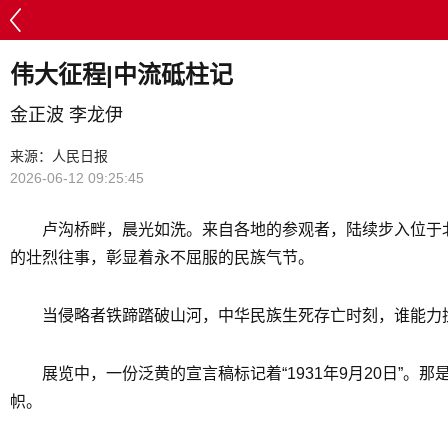
伟大征程|中流砥柱记
金正波 李龙伊
来源：人民日报
2026-06-12 09:25:45
卢沟桥畔，晨光如洗。来自各地的参观者，陆续步入位于北
的壮烈往事，彰显着永不屈服的民族气节。
当侵略者铁蹄踏破山河，中华民族生死存亡时刻，谁能力
展览中，一份泛黄的宣言稿标记着“1931年9月20日
帜。