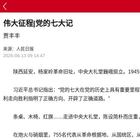
伟大征程|党的七大记
贾丰丰
来源：人民日报
2026-06-13 09:14:47
陕西延安，杨家岭革命旧址，中央大礼堂巍峨挺立。194
习近平总书记指出：“党的七大在党的历史上具有重要里程
利走向胜利指明了正确方向、开辟了正确道路。”
条桌、木椅、红旗……走进中央大礼堂，陈设简朴而庄重
在炮火与硝烟里，755名代表从革命根据地、从国统区、