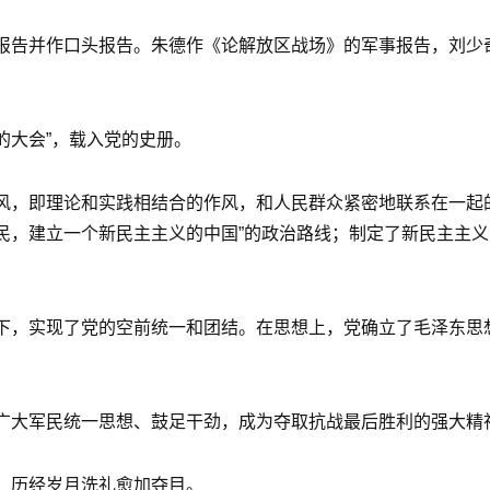
报告并作口头报告。朱德作《论解放区战场》的军事报告，刘少
的大会”，载入党的史册。
风，即理论和实践相结合的作风，和人民群众紧密地联系在一起
民，建立一个新民主主义的中国”的政治路线；制定了新民主主
下，实现了党的空前统一和团结。在思想上，党确立了毛泽东思
广大军民统一思想、鼓足干劲，成为夺取抗战最后胜利的强大精
，历经岁月洗礼愈加夺目。