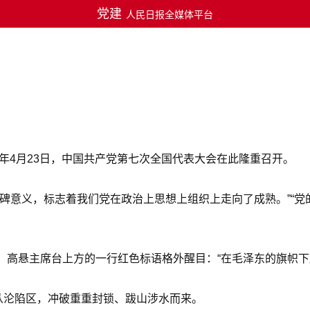
党建
人民日报全媒体平台
5年4月23日，中国共产党第七次全国代表大会在此隆重召开。
碑意义，标志着我们党在政治上思想上组织上走向了成熟。”“
，高悬主席台上方的一行红色标语格外醒目：“在毛泽东的旗帜下
从沦陷区，冲破重重封锁、跋山涉水而来。