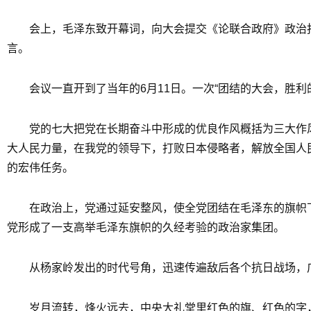
会上，毛泽东致开幕词，向大会提交《论联合政府》政治
言。
会议一直开到了当年的6月11日。一次“团结的大会，胜利
党的七大把党在长期奋斗中形成的优良作风概括为三大作
大人民力量，在我党的领导下，打败日本侵略者，解放全国人
的宏伟任务。
在政治上，党通过延安整风，使全党团结在毛泽东的旗帜
党形成了一支高举毛泽东旗帜的久经考验的政治家集团。
从杨家岭发出的时代号角，迅速传遍敌后各个抗日战场，
岁月流转，烽火远去，中央大礼堂里红色的旗、红色的字