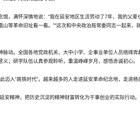
念馆，满怀深情地说：“我在延安地区生活劳动了7年，我的父辈
凰山等革命旧址看一看。”“这次和中央政治局常委同志一起来，
神脉动。全国各地党政机关、大中小学、企事业单位人员络绎奔
意义；研学队伍认真参观聆听，重温峥嵘岁月，感悟赤诚初心。
从此迈入“高铁时代”。越来越多的人走进延安革命纪念地，走进
扬延安精神，把历史沉淀的精神财富转化为干事创业的实际行动。