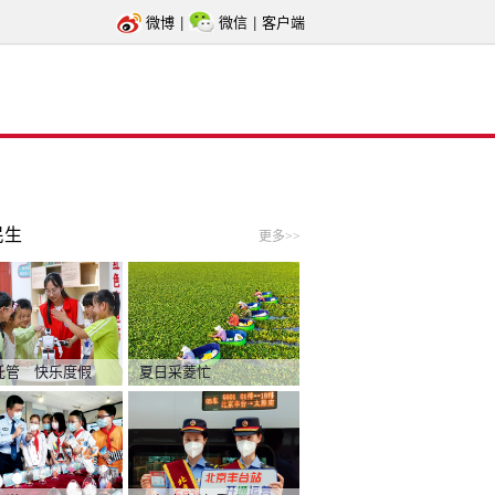
微博
|
微信
|
客户端
民生
更多>>
托管 快乐度假
夏日采菱忙