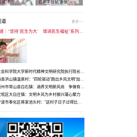
说“不”！
百年丰台站“重张”
报道
更多>>
封面报道｜“坚持‘民生为大’ 增进民生福祉”系列报道（6）：走进全国文明村镇
中国社会科学院大学新时代精神文明研究院执行院长王维国：文明村镇创建为乡村注入持久发展动力
湖北随县洪山镇温泉村：“四轮驱动”跑出乡风文明“加速度”
浙江衢州市常山县白石镇：涵养文明新风尚 争做有礼白石人
宝坻区大白庄镇：文明乡风为乡村振兴凝心聚力
浙江宁波市奉化区蒋家池头村：“这村子日子过得比城里还舒心”