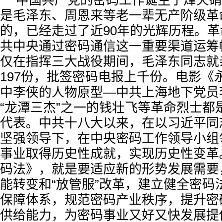
中国共产党的密码工作诞生于烽火硝烟
是毛泽东、周恩来等老一辈无产阶级革
的，已经走过了近90年的光辉历程。
共中央通过密码通信这一重要渠道运筹
仅在指挥三大战役期间，毛泽东同志就
197份，批签密码电报上千份。电影《
中李侠的人物原型—中共上海地下党员
“龙潭三杰”之一的钱壮飞等革命烈士都
代表。中共十八大以来，在以习近平同
坚强领导下，在中央密码工作领导小组
事业取得历史性成就，实现历史性变革
码法》，就是要适应新的形势发展需要
能转变和“放管服”改革，建立健全密码
保障体系，规范密码产业秩序，提升密
供给能力，为密码事业又好又快发展提