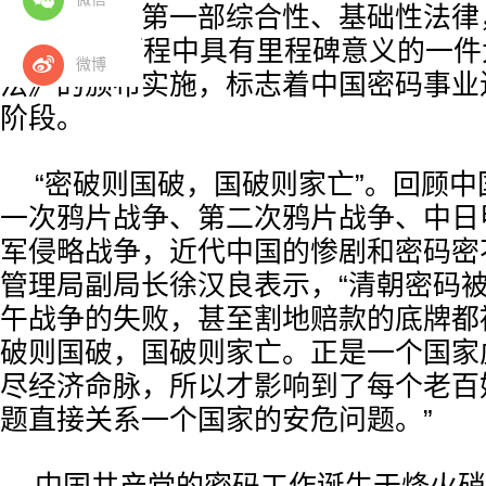
是密码领域第一部综合性、基础性法律
90年发展历程中具有里程碑意义的一
微博
法》的颁布实施，标志着中国密码事业
阶段。
“密破则国破，国破则家亡”。回顾
一次鸦片战争、第二次鸦片战争、中日
军侵略战争，近代中国的惨剧和密码密
管理局副局长徐汉良表示，“清朝密码
午战争的失败，甚至割地赔款的底牌都
破则国破，国破则家亡。正是一个国家
尽经济命脉，所以才影响到了每个老百
题直接关系一个国家的安危问题。”