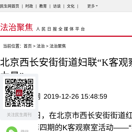
民生网首页
|
时政
|
教育
|
访谈
|
文化
|
更多
法治聚焦
人民日报全媒体平台
当前位置：
首页
>
法治
> 法治聚焦
北京西长安街街道妇联“K客观
力量”
来源：民生网
2019-12-26 15:48:59
12月11日，在北京市西长安街街道
关注民生周刊
2019年度第四期的K客观察室活动——
微信