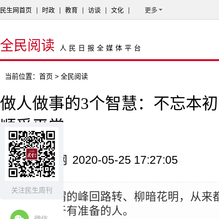
民生网首页
|
时政
|
教育
|
访谈
|
文化
|
更多
全民阅读
人民日报全媒体平台
当前位置：
首页
> 全民阅读
做人做事的3个智慧：不忘本
顺受平常
来源：民生网
2020-05-25 17:27:05
关注民生周刊
摘要：
所谓的峰回路转、柳暗花明，从来
而只会属于有准备的人。
微信