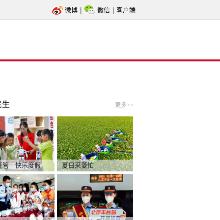
微博
|
微信
|
客户端
民生
更多>>
托管 快乐度假
夏日采菱忙