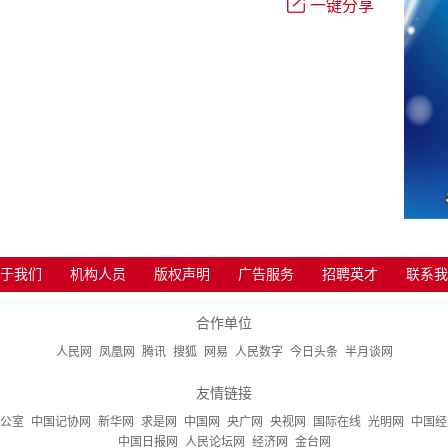
一键分享
于我们
机构人员
版权声明
广告服务
招聘英才
联系我
合作单位
人民网
凤凰网
腾讯
搜狐
网易
人民数字
今日头条
半月谈网
友情链接
公室
中国记协网
新华网
求是网
中国网
央广网
央视网
国际在线
光明网
中国经
中国日报网
人民论坛网
经济网
金台网