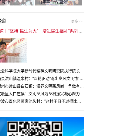
说“不”！
百年丰台站“重张”
报道
更多>>
封面报道｜“坚持‘民生为大’ 增进民生福祉”系列报道（6）：走进全国文明村镇
中国社会科学院大学新时代精神文明研究院执行院长王维国：文明村镇创建为乡村注入持久发展动力
湖北随县洪山镇温泉村：“四轮驱动”跑出乡风文明“加速度”
浙江衢州市常山县白石镇：涵养文明新风尚 争做有礼白石人
宝坻区大白庄镇：文明乡风为乡村振兴凝心聚力
浙江宁波市奉化区蒋家池头村：“这村子日子过得比城里还舒心”