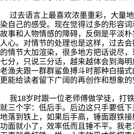
过去语言上最喜欢浓墨重彩，大量地
染自己的感受。现在觉得过多的形容词
故事和人物情感的障碍，反倒是平淡朴
人心。对情节的处理也是这样，过去会抓
的情节大加渲染，很多地方把话说尽，
七分，只说三分话，越来越体会到海明
老渔夫跟一群群鲨鱼搏斗时那种白描式
更能给读者留下广阔的再创作和想象的
我18岁时跟一位老师傅做学徒，打
就三个字：低后手。后边这只手要低下
地落到铁上，如果后手高，锤面跟铁接
功面就小了，效率低而且锤不平。我老