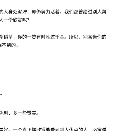
的人身处泥泞，却仍努力活着。我们都曾给过别人帮
人一份欣赏呢？
命稻草，你的一赞有时胜过千金。所以，别吝啬你的
想不到的。
”
挑剔，多一些赞美。
美好。一个真正懂欣赏能看到别人优点的人，必定谦