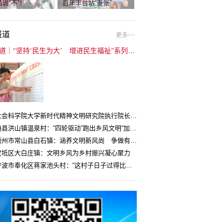
说“不”！
百年丰台站“重张”
报道
更多>>
封面报道｜“坚持‘民生为大’ 增进民生福祉”系列报道（6）：走进全国文明村镇
中国社会科学院大学新时代精神文明研究院执行院长王维国：文明村镇创建为乡村注入持久发展动力
湖北随县洪山镇温泉村：“四轮驱动”跑出乡风文明“加速度”
浙江衢州市常山县白石镇：涵养文明新风尚 争做有礼白石人
宝坻区大白庄镇：文明乡风为乡村振兴凝心聚力
浙江宁波市奉化区蒋家池头村：“这村子日子过得比城里还舒心”