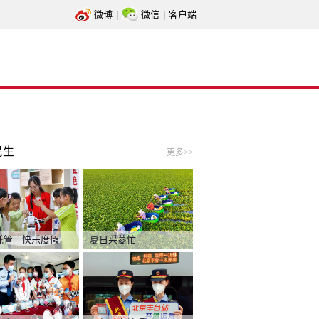
微博
|
微信
|
客户端
民生
更多>>
托管 快乐度假
夏日采菱忙