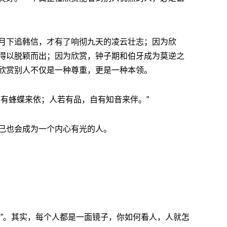
月下追韩信，才有了响彻九天的凌云壮志；因为欣
得以脱颖而出；因为欣赏，钟子期和伯牙成为莫逆之
欣赏别人不仅是一种尊重，更是一种本领。
自有蜂蝶来依；人若有品，自有知音来伴。”
己也会成为一个内心有光的人。
量”。其实，每个人都是一面镜子，你如何看人，人就怎