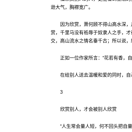
逊大气，胸襟宽广。
因为欣赏，萧何顾不得山高水深，
赏，千里马没有祗辱于奴隶人之手，才
交，高山流水之情名垂千古；所以说，
正如一位作家所言：“花若有香，
在给别人送去温暖和爱的同时，自
3
欣赏别人，才会被别人欣赏
“人生常会量人短，何不回头把自