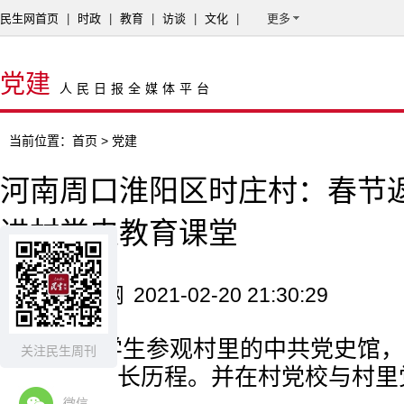
民生网首页
|
时政
|
教育
|
访谈
|
文化
|
更多
党建
人民日报全媒体平台
当前位置：
首页
> 党建
河南周口淮阳区时庄村：春节
进村党史教育课堂
来源：民生网
2021-02-20 21:30:29
返乡大学生参观村里的中共党史馆，
关注民生周刊
十九大的成长历程。并在村党校与村里
微信