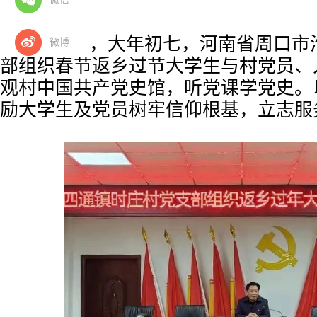
党史……
2月18日，大年初七，河南省周口市
微博
部
组织春节返乡过节大学生与村党员、
观村中国共产党史馆，听党课学党史。
励大学生及党员树牢信仰根基，立志服