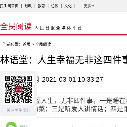
民生网首页
|
时政
|
教育
|
访谈
|
文化
|
更多
全民阅读
人民日报全媒体平台
当前位置：
首页
> 全民阅读
林语堂：人生幸福无非这四件
来源：民生网
2021-03-01 10:33:27
摘要：
“幸福人生，无非四件事，一是睡在
吃父母做的菜；三是听爱人讲情话；四是跟
关注民生周刊
微信