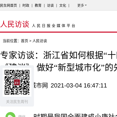
民生网首页
|
时政
|
教育
|
访谈
|
文化
|
更多
人民访谈
人民日报全媒体平台
当前位置：
首页
> 人民访谈
专家访谈：浙江省如何根据“十
《建议》 做好“新型城市化”的
来源：中国城市网
2021-03-04 16:47:11
导语：
关注民生周刊
微信