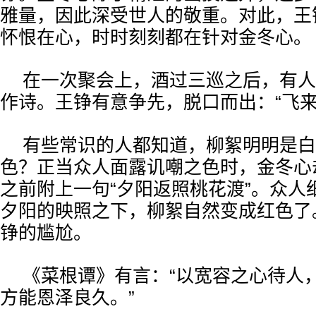
雅量，因此深受世人的敬重。对此，王
怀恨在心，时时刻刻都在针对金冬心。
在一次聚会上，酒过三巡之后，有人
作诗。王铮有意争先，脱口而出：“飞来
有些常识的人都知道，柳絮明明是白
色？正当众人面露讥嘲之色时，金冬心
之前附上一句“夕阳返照桃花渡”。众人
夕阳的映照之下，柳絮自然变成红色了
铮的尴尬。
《菜根谭》有言：“以宽容之心待人
方能恩泽良久。”