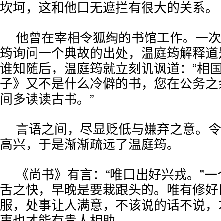
坎坷，这和他口无遮拦有很大的关系。
他曾在宰相令狐绹的书馆工作。一次
筠询问一个典故的出处，温庭筠解释道
谁知随后，温庭筠就立刻讥讽道：“相
子》又不是什么冷僻的书，您在公务之
间多读读古书。”
言语之间，尽显贬低与嫌弃之意。令
高兴，于是渐渐疏远了温庭筠。
《尚书》有言：“唯口出好兴戎。”
舌之快，早晚是要栽跟头的。唯有修好
服，处事让人满意，不该说的话不说，
事也才能有贵人相助。