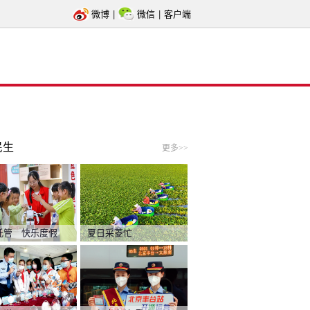
微博
|
微信
|
客户端
民生
更多>>
托管 快乐度假
夏日采菱忙