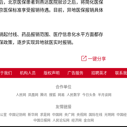
后，北京医保患者到燕达医院就诊之后，将简化医保
京医保标准享受报销待遇。目前，异地医保报销具体
销起付线、药品报销范围、医疗信息化水平方面都存
保政策，逐步实现异地就医实时报销。
一键分享
于我们
机构人员
版权声明
广告服务
招聘英才
联系我
合作单位
人民网
凤凰网
腾讯
搜狐
网易
人民数字
今日头条
半月谈网
友情链接
公室
中国记协网
新华网
求是网
中国网
央广网
央视网
国际在线
光明网
中国经
中国日报网
人民论坛网
经济网
金台网