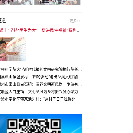
说“不”！
百年丰台站“重张”
报道
更多>>
封面报道｜“坚持‘民生为大’ 增进民生福祉”系列报道（6）：走进全国文明村镇
中国社会科学院大学新时代精神文明研究院执行院长王维国：文明村镇创建为乡村注入持久发展动力
湖北随县洪山镇温泉村：“四轮驱动”跑出乡风文明“加速度”
浙江衢州市常山县白石镇：涵养文明新风尚 争做有礼白石人
宝坻区大白庄镇：文明乡风为乡村振兴凝心聚力
浙江宁波市奉化区蒋家池头村：“这村子日子过得比城里还舒心”