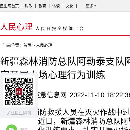
民生网首页
|
时政
|
教育
|
访谈
|
文化
|
更多
人民心理
人民日报全媒体平台
当前位置：
首页
> 人民心理
新疆森林消防总队阿勒泰支队
实开展火场心理行为训练
来源：中国应急信息网
2022-11-10 18:22:3
为锤炼消防救援人员在灭火作战中过
关注民生周刊
避险能力，近日，新疆森林消防总队阿
微信