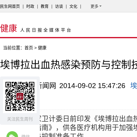
民生网首页
|
时政
|
教育
|
访谈
|
文化
|
更多
健康
人民日报全媒体平台
当前位置：
首页
> 健康
埃博拉出血热感染预防与控制
来源：中国新闻网
2014-09-02 15:47:26
指南
摘要：
国家卫计委日前印发《埃博拉出血
关注民生周刊
控制技术指南》，供各医疗机构用于加强
感染预防与控制准备工作。
微信