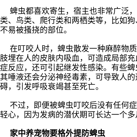
蜱虫都喜欢寄生，宿主也非常广泛，
类、鸟类、爬行类和两栖类等，比如狗
不易被搔挠的部位。
在叮咬人时，蜱虫散发一种麻醉物质
肢埋在人的皮肤内吸血，可造成局部充
症反应，还可引起继发性感染。有些蜱
其唾液还会分泌神经毒素，可导致人的
碍，引发呼吸衰竭甚至死亡。
不过，即便被蜱虫叮咬后没有任何症
轻心，因为发病的潜伏期可长达一个多
家中养宠物要格外提防蜱虫