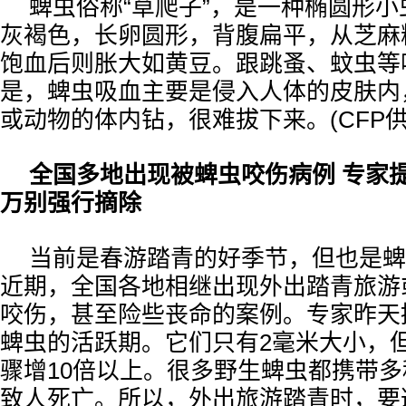
蜱虫俗称“草爬子”，是一种椭圆形
灰褐色，长卵圆形，背腹扁平，从芝麻
饱血后则胀大如黄豆。跟跳蚤、蚊虫等
是，蜱虫吸血主要是侵入人体的皮肤内
或动物的体内钻，很难拔下来。(CF
全国多地出现被蜱虫咬伤病例 专家
万别强行摘除
当前是春游踏青的好季节，但也是蜱
近期，全国各地相继出现外出踏青旅游
咬伤，甚至险些丧命的案例。专家昨天
蜱虫的活跃期。它们只有2毫米大小，
骤增10倍以上。很多野生蜱虫都携带
致人死亡。所以，外出旅游踏青时，要