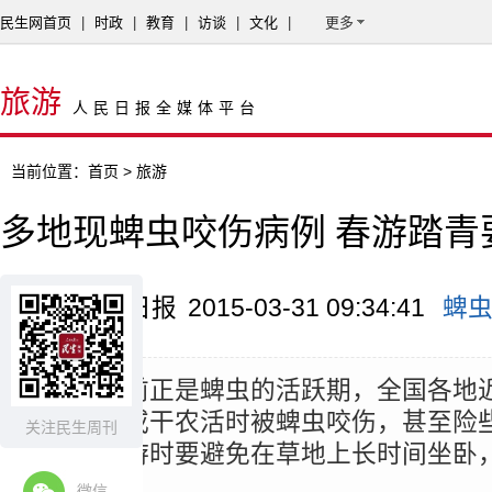
民生网首页
|
时政
|
教育
|
访谈
|
文化
|
更多
旅游
人民日报全媒体平台
当前位置：
首页
> 旅游
多地现蜱虫咬伤病例 春游踏青
来源：广州日报
2015-03-31 09:34:41
蜱
摘要：
当前正是蜱虫的活跃期，全国各地
踏青旅游或干农活时被蜱虫咬伤，甚至险
关注民生周刊
出踏青旅游时要避免在草地上长时间坐卧
就医。
微信