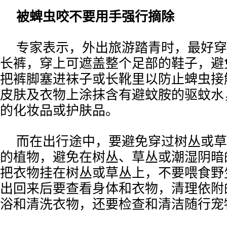
被蜱虫咬不要用手强行摘除
专家表示，外出旅游踏青时，最好穿
长裤，穿上可遮盖整个足部的鞋子，避
把裤脚塞进袜子或长靴里以防止蜱虫接
皮肤及衣物上涂抹含有避蚊胺的驱蚊水
的化妆品或护肤品。
而在出行途中，要避免穿过树丛或草
的植物，避免在树丛、草丛或潮湿阴暗
把衣物挂在树丛或草丛上，不要喂食野
出回来后要查看身体和衣物，清理依附
浴和清洗衣物，还要检查和清洁随行宠