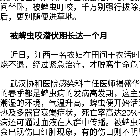
间坐卧，被蜱虫叮咬，千万别强行拔除
后，更别随便进草地。
被蜱虫咬潜伏期长达一个月
近日，江西一名农妇在田间干农活时
烧不退，经过紧急治疗，才脱离生命危
武汉协和医院感染科主任医师揭盛华
的春季都是蜱虫病的发病高发期，这主
潮湿的环境，气温升高，蜱虫便开始活
热及多器官衰竭症状，死亡率高达20%
病还可通过血液在人群中传播。被蜱虫
会出现伤口红肿现象，有的伤口则不明