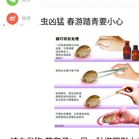
微博
原标题：蜱虫凶猛 春游踏青要小心