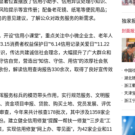
显著位置摆放了信用小助手、信用异议处理小知识、
向毒品
风险提示等宣传册；配备老花镜、纸笔等便民用品；
服务的意见建议，了解公众对政务服务的新需求。
独家
。开设“信用小课堂”，重点关注中小微企业主、老年人
5消费者权益保护日”“6.14信用记录关爱日”“11.22
知识，传达共建诚信社会理念，大幅提升了广大群众和
守信自觉，营造出“知信、守信、用信”的浓厚社会氛
0余份，解读信用查询报告330余次，取得了良好宣传效
天津
挥服务标兵的模范带头作用，实行规范服务、文明服
标、资金项目申报、贷款、购买土地、党员发展、评优
审查，今年来共计核查178批次，其中涉及1359家企
2份。建立健全信用修复“提醒一帮扶一修复”“三步走”工
，实现信用修复“网上办、零见面”，为42家企业和11