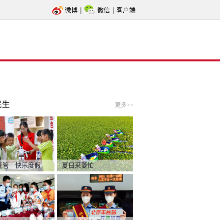
微博
|
微信
|
客户端
民生
更多>>
托管 快乐度假
夏日采菱忙