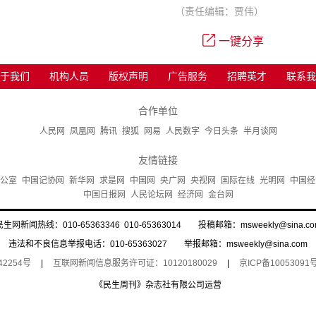
（责任编辑：贾伟）
一键分享
于我们
机构人员
版权声明
广告服务
招聘英才
联系我
合作单位
人民网
凤凰网
腾讯
搜狐
网易
人民数字
今日头条
半月谈网
友情链接
公室
中国记协网
新华网
求是网
中国网
央广网
央视网
国际在线
光明网
中国经
中国日报网
人民论坛网
经济网
金台网
民生网新闻热线：010-65363346 010-65363014 投稿邮箱：msweekly@sina.co
违法和不良信息举报电话：010-65363027 举报邮箱：msweekly@sina.com
42254号
|
互联网新闻信息服务许可证：10120180029
|
京ICP备10053091号
《民生周刊》杂志社有限公司运营