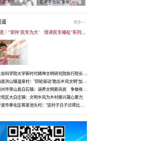
说“不”！
百年丰台站“重张”
报道
更多>>
封面报道｜“坚持‘民生为大’ 增进民生福祉”系列报道（6）：走进全国文明村镇
中国社会科学院大学新时代精神文明研究院执行院长王维国：文明村镇创建为乡村注入持久发展动力
湖北随县洪山镇温泉村：“四轮驱动”跑出乡风文明“加速度”
浙江衢州市常山县白石镇：涵养文明新风尚 争做有礼白石人
宝坻区大白庄镇：文明乡风为乡村振兴凝心聚力
浙江宁波市奉化区蒋家池头村：“这村子日子过得比城里还舒心”