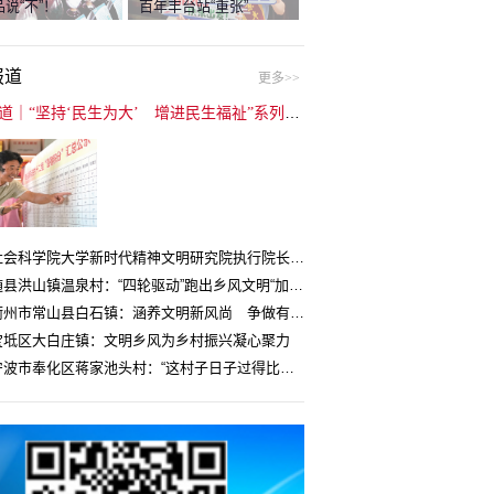
说“不”！
百年丰台站“重张”
报道
更多>>
封面报道｜“坚持‘民生为大’ 增进民生福祉”系列报道（6）：走进全国文明村镇
中国社会科学院大学新时代精神文明研究院执行院长王维国：文明村镇创建为乡村注入持久发展动力
湖北随县洪山镇温泉村：“四轮驱动”跑出乡风文明“加速度”
浙江衢州市常山县白石镇：涵养文明新风尚 争做有礼白石人
宝坻区大白庄镇：文明乡风为乡村振兴凝心聚力
浙江宁波市奉化区蒋家池头村：“这村子日子过得比城里还舒心”