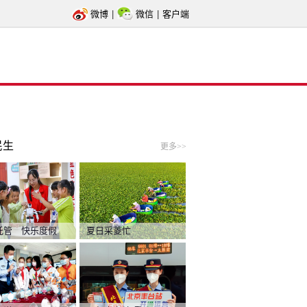
微博
|
微信
|
客户端
民生
更多>>
托管 快乐度假
夏日采菱忙