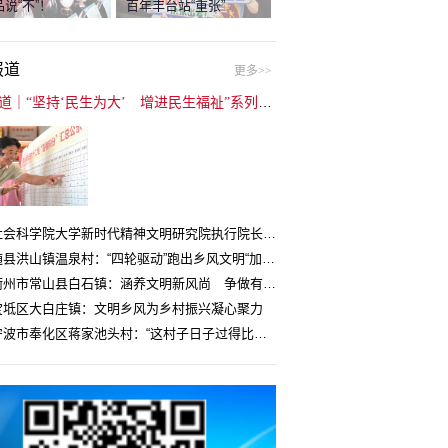
说“不”！
百年丰台站“重张”
报道
更多>>
封面报道｜“坚持‘民生为大’ 增进民生福祉”系列报道（6）：走进全国文明村镇
中国社会科学院大学新时代精神文明研究院执行院长王维国：文明村镇创建为乡村注入持久发展动力
湖北随县洪山镇温泉村：“四轮驱动”跑出乡风文明“加速度”
浙江衢州市常山县白石镇：涵养文明新风尚 争做有礼白石人
宝坻区大白庄镇：文明乡风为乡村振兴凝心聚力
浙江宁波市奉化区蒋家池头村：“这村子日子过得比城里还舒心”