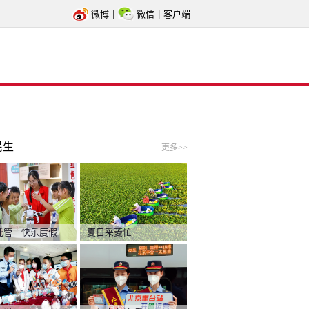
微博
|
微信
|
客户端
民生
更多>>
托管 快乐度假
夏日采菱忙