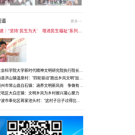
说“不”！
百年丰台站“重张”
报道
更多>>
封面报道｜“坚持‘民生为大’ 增进民生福祉”系列报道（6）：走进全国文明村镇
中国社会科学院大学新时代精神文明研究院执行院长王维国：文明村镇创建为乡村注入持久发展动力
湖北随县洪山镇温泉村：“四轮驱动”跑出乡风文明“加速度”
浙江衢州市常山县白石镇：涵养文明新风尚 争做有礼白石人
宝坻区大白庄镇：文明乡风为乡村振兴凝心聚力
浙江宁波市奉化区蒋家池头村：“这村子日子过得比城里还舒心”