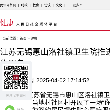
民生网首页
|
时政
|
教育
|
访谈
|
文化
|
更多
健康
人民日报全媒体平台
当前位置：
首页
> 健康
江苏无锡惠山洛社镇卫生院推
约服务
来源：民生网
2025-04-02 17:14:52
近日，江苏省无锡市惠山区洛社镇卫
关注民生周刊
务团队走进当地村社区村开展了一场“你
微信