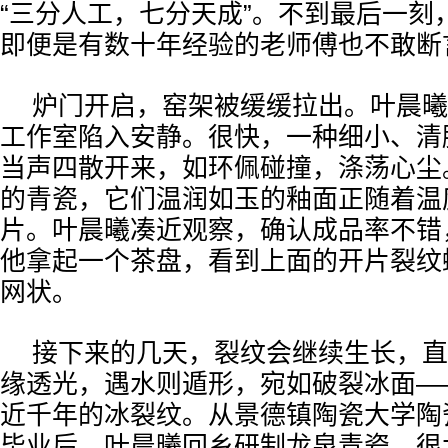
“三分人工，七分天成”。不到最后一刻
即便是有数十年经验的老师傅也不敢断
炉门开启，窑架被缓缓拉出。叶晨曦
工作室陷入安静。很快，一种细小、清
当声四散开来，如环佩碰撞，涤荡心尘
的青瓷，它们温润如玉的釉面正随着温
片。叶晨曦凑近观察，确认成品率不错
他拿起一个茶盘，看到上面的开片裂纹
网状。
接下来的几天，裂纹会继续生长，直
缘透光，遇水则遁形，宛如破裂冰面—
近千年的冰裂纹。从景德镇陶瓷大学陶
毕业后，叶晨曦回乡研制龙泉青瓷，很