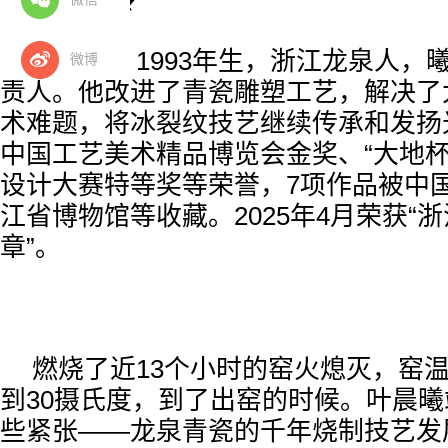
人物小传
叶晨曦，1993年生，浙江龙泉人，
微博
责人。他改进了青瓷雕塑工艺，解决了
术难题，将冰裂纹技艺继续传承和发扬
中国工艺美术精品博览会金奖、“大地杯
设计大赛特等奖等荣誉，7项作品被中
江省博物馆等收藏。2025年4月荣获“
章”。
燃烧了近13个小时的窑火熄灭，窑温
到30摄氏度，到了出窑的时候。叶晨
些紧张——龙泉青瓷的千年烧制技艺发