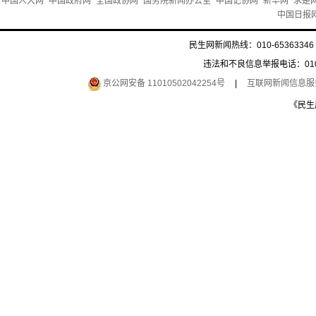
中国人大网
中国政府网
全国政协网
国务院新闻办公室
中国记协网
新华网
求是
中国日报
民生网新闻热线：010-65363346 
违法和不良信息举报电话：010-6
京公网安备 11010502042254号
|
互联网新闻信息服务许
《民生