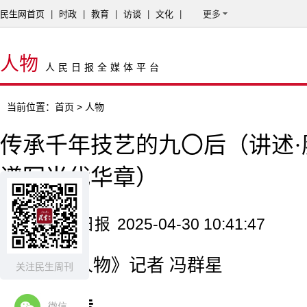
民生网首页
|
时政
|
教育
|
访谈
|
文化
|
更多
人物
人民日报全媒体平台
当前位置：
首页
> 人物
传承千年技艺的九〇后（讲述·
谱写当代华章）
来源：人民日报
2025-04-30 10:41:47
《环球人物》记者 冯群星
关注民生周刊
微信