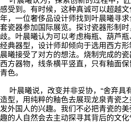
叶晨曦认为，探索创新的过程中，匠
感受到。有时候，这种真诚可以超越文化
年，一位奢侈品设计师找到叶晨曦寻求
套瓷器参加国际展览。探讨瓷器形制时
歧。叶晨曦认为可以考虑梅瓶、葫芦瓶
经典器型，设计师却倾向于选用西方形
晨曦接受了对方的想法。烧制完成的瓷
西方器物，线条横平竖直，只有釉面保
青色。
叶晨曦说，改变并非妥协，“舍弃具
造型，用纯粹的釉色去展现龙泉青瓷之
发外国人的兴趣。我们不必把青瓷的美
趣的人自然会去主动探寻其背后的文化