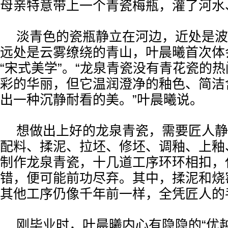
母亲特意带上一个青瓷梅瓶，灌了河水
淡青色的瓷瓶静立在河边，近处是波
远处是云雾缭绕的青山，叶晨曦首次体
“宋式美学”。“龙泉青瓷没有青花瓷的
彩的华丽，但它温润澄净的釉色、简洁
出一种沉静耐看的美。”叶晨曦说。
想做出上好的龙泉青瓷，需要匠人静
配料、揉泥、拉坯、修坯、调釉、上釉
制作龙泉青瓷，十几道工序环环相扣，
错，便可能前功尽弃。其中，揉泥和烧
其他工序仍像千年前一样，全凭匠人的
刚毕业时，叶晨曦内心有隐隐的“优越