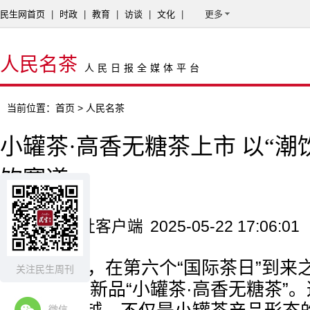
民生网首页
|
时政
|
教育
|
访谈
|
文化
|
更多
人民名茶
人民日报全媒体平台
当前位置：
首页
> 人民名茶
小罐茶·高香无糖茶上市 以“潮
饮赛道
来源：新华社客户端
2025-05-22 17:06:01
5月21日，在第六个“国际茶日”到
关注民生周刊
京发布战略新品“小罐茶·高香无糖茶”。
微信