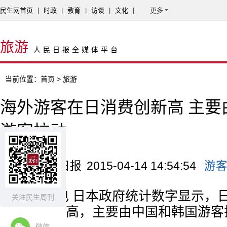
民生网首页
|
时政
|
教育
|
访谈
|
文化
|
更多
旅游
人民日报全媒体平台
当前位置：
首页
> 旅游
海外游客在日消费创新高 主要
游客拉动
来源：广州日报
2015-04-14 14:54:54
游
新华社电 日本政府统计数字显示，日
关注民生周刊
客消费创新高，主要由中国和韩国游客
微信