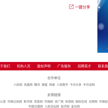
一键分享
于我们
机构人员
版权声明
广告服务
招聘英才
联系我
合作单位
人民网
凤凰网
腾讯
搜狐
网易
人民数字
今日头条
半月谈网
友情链接
公室
中国记协网
新华网
求是网
中国网
央广网
央视网
国际在线
光明网
中国经
中国日报网
人民论坛网
经济网
金台网