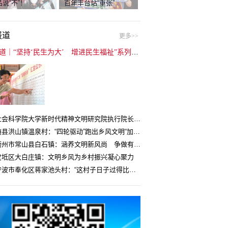
说“不”！
百年丰台站“重张”
报道
更多>>
封面报道｜“坚持‘民生为大’ 增进民生福祉”系列报道（6）：走进全国文明村镇
中国社会科学院大学新时代精神文明研究院执行院长王维国：文明村镇创建为乡村注入持久发展动力
湖北随县洪山镇温泉村：“四轮驱动”跑出乡风文明“加速度”
浙江衢州市常山县白石镇：涵养文明新风尚 争做有礼白石人
宝坻区大白庄镇：文明乡风为乡村振兴凝心聚力
浙江宁波市奉化区蒋家池头村：“这村子日子过得比城里还舒心”