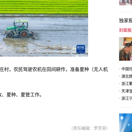
向毒品
独家
蒋庄村，农民驾驶农机在田间耕作，准备夏种（无人机
天津
收、夏种、夏管工作。
（责任编辑：罗芳菲）