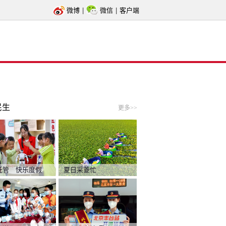
微博
|
微信
|
客户端
民生
更多>>
托管 快乐度假
夏日采菱忙