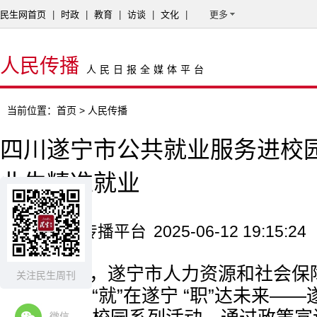
民生网首页
|
时政
|
教育
|
访谈
|
文化
|
更多
人民传播
人民日报全媒体平台
当前位置：
首页
> 人民传播
四川遂宁市公共就业服务进校
业生精准就业
来源：人民传播平台
2025-06-12 19:15:24
6月11日，遂宁市人力资源和社会
关注民生周刊
院共同主办“就”在遂宁 “职”达未来——
微信