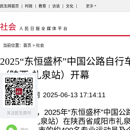
民生网首页
|
时政
|
教育
|
访谈
|
文化
|
更多
社会
人民日报全媒体平台
当前位置：
首页
> 社会
2025“东恒盛杯”中国公路自
（陕西·礼泉站）开幕
来源：民生网
2025-06-13 17:14:11
6月13日，2025年“东恒盛杯”中国
关注民生周刊
站（陕西·礼泉站）在陕西省咸阳市礼
微信