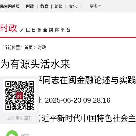
民生网首页
|
时政
|
教育
|
访谈
|
文化
|
更多
时政
人民日报全媒体平台
当前位置：
首页
> 时政
为有源头活水来
——习近平同志在闽金融论述与实践
来源：新华社
2025-06-20 09:28:16
福建是习近平新时代中国特色社会主
关注民生周刊
育地之一。
微信