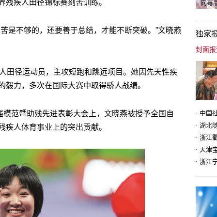
界残疾人田径锦标赛刻苦训练。
向毒品
刻苦是不够的，还要善于总结，才能不断突破。”文晓燕
独家
疾人田径运动员，主攻短跑和跳远项目。她因先天性疾
的毅力，多次在国际大赛中取得骄人战绩。
自强模范暨助残先进表彰大会上，文晓燕被授予全国自
残疾人体育事业上的突出贡献。
天津