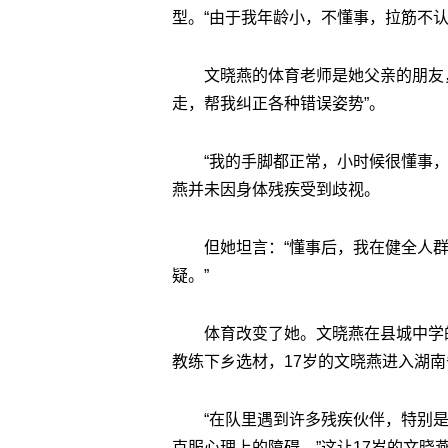
型。“由于我年龄小，不懂事，拉筋不
文晓燕的体育老师是她父亲的朋友
走，帮我纠正各种错误姿势”。
“我的手脚都正常，小时候很懂事
燕并未因身体残疾受到歧视。
但她坦言：“懂事后，我在健全人
疑。”
体育改变了她。文晓燕在县城中学
教练下乡选材，17岁的文晓燕进入湖
“在队里遇到许多残疾伙伴，特别
克服心理上的障碍。”这让17岁的文