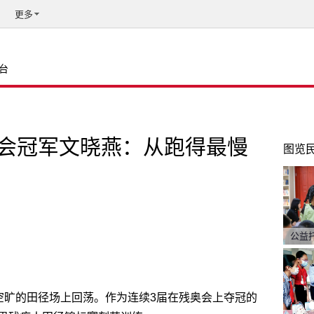
更多
台
会冠军文晓燕：从跑得最慢
图览
公益
在空旷的田径场上回荡。作为连续3届在残奥会上夺冠的