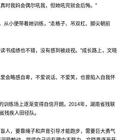
认真时我妈会偶尔吼我，但她吼完就会后悔。”
，从小便带着她训练，“走格子、吊双杠、脚尖朝前
，读书成绩也不错，没有感到被歧视。”成长路上，文晓
群里会略感自卑，不爱说话、不爱笑，也曾陷入自我怀
的训练场上逐渐变得自信开朗。2014年，湖南省残联
南省残疾人田径队。
是盲人，要靠绳子和声音引导才能跑步，需要巨大勇气
晓燕深受触动，觉得自己没有理由不努力。文晓燕逐渐开