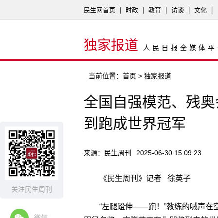
民生网首页
|
时政
|
教育
|
访谈
|
文化
|
独家报道
人民日报全媒体平
当前位置：
首页
> 独家报道
全国自强模范、残奥
到跑成世界冠军
来源：民生周刊
2025-06-30 15:09:23
《民生周刊》记者 徐英子
关注民生周刊
“左腿蹬伸——跑！”教练的喊声
微信