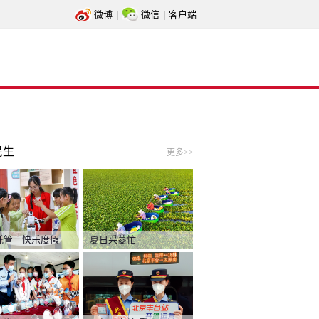
微博
|
微信
|
客户端
民生
更多>>
托管 快乐度假
夏日采菱忙