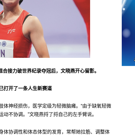
女混合接力破世界纪录夺冠后，文晓燕开心留影。
己打开了一条人生新赛道
肢体神经损伤，医学定级为轻微脑瘫。“由于缺氧轻微
运动不协调。”文晓燕捋了捋自己的左手臂说。
身体协调性和体态体型的发育，常帮她拉筋、调整体