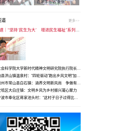
说“不”！
百年丰台站“重张”
报道
更多>>
封面报道｜“坚持‘民生为大’ 增进民生福祉”系列报道（6）：走进全国文明村镇
中国社会科学院大学新时代精神文明研究院执行院长王维国：文明村镇创建为乡村注入持久发展动力
湖北随县洪山镇温泉村：“四轮驱动”跑出乡风文明“加速度”
浙江衢州市常山县白石镇：涵养文明新风尚 争做有礼白石人
宝坻区大白庄镇：文明乡风为乡村振兴凝心聚力
浙江宁波市奉化区蒋家池头村：“这村子日子过得比城里还舒心”