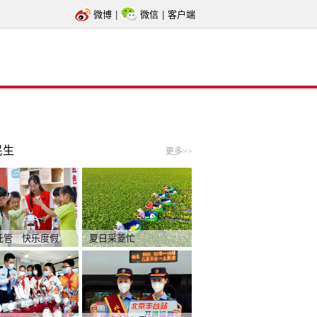
微博
|
微信
|
客户端
民生
更多>>
托管 快乐度假
夏日采菱忙