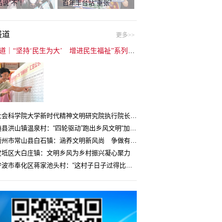
说“不”！
百年丰台站“重张”
报道
更多>>
封面报道｜“坚持‘民生为大’ 增进民生福祉”系列报道（6）：走进全国文明村镇
中国社会科学院大学新时代精神文明研究院执行院长王维国：文明村镇创建为乡村注入持久发展动力
湖北随县洪山镇温泉村：“四轮驱动”跑出乡风文明“加速度”
浙江衢州市常山县白石镇：涵养文明新风尚 争做有礼白石人
宝坻区大白庄镇：文明乡风为乡村振兴凝心聚力
浙江宁波市奉化区蒋家池头村：“这村子日子过得比城里还舒心”