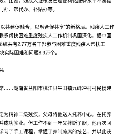
效。比如，残疾人证核发管理便利化服务水平不断提
门办、帮代办、补贴办等。
，以共建促融合，以融合促共享”的新格局。残疾人工作
联系帮扶困难重度残疾人工作机制巩固深化。据中国
系统共有2.77万名干部参与困难重度残疾人帮扶工
决实际困难和问题8.9万个。
%
席……湖南省益阳市桃江县牛田镇九峰冲村村民杨建
定为精神二级残疾，父母将他送入托养中心。在托养
并成功就业。但工作不到一年又摔断了腿，他再次回
学习了手工课程，掌握了穿制凉席的技艺，并以此获