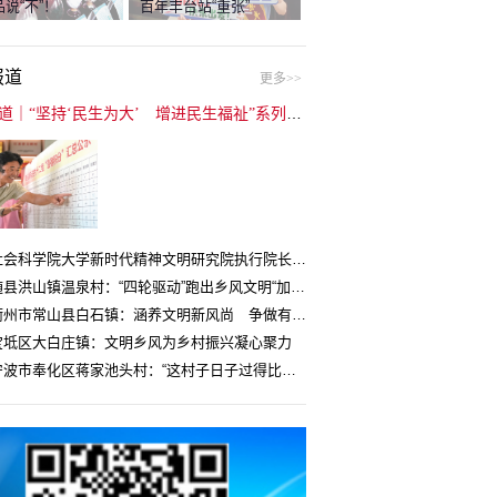
说“不”！
百年丰台站“重张”
报道
更多>>
封面报道｜“坚持‘民生为大’ 增进民生福祉”系列报道（6）：走进全国文明村镇
中国社会科学院大学新时代精神文明研究院执行院长王维国：文明村镇创建为乡村注入持久发展动力
湖北随县洪山镇温泉村：“四轮驱动”跑出乡风文明“加速度”
浙江衢州市常山县白石镇：涵养文明新风尚 争做有礼白石人
宝坻区大白庄镇：文明乡风为乡村振兴凝心聚力
浙江宁波市奉化区蒋家池头村：“这村子日子过得比城里还舒心”