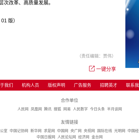
层次改革、高质量发展。
 01 版）
（责任编辑：贾伟）
一键分享
于我们
机构人员
版权声明
广告服务
招聘英才
联系我
合作单位
人民网
凤凰网
腾讯
搜狐
网易
人民数字
今日头条
半月谈网
友情链接
公室
中国记协网
新华网
求是网
中国网
央广网
央视网
国际在线
光明网
中国经
中国日报网
人民论坛网
经济网
金台网