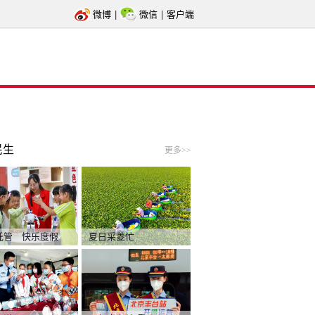
微博
|
微信
|
客户端
民生
更多>>
托管 快乐度假
夏日采菱忙