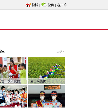
微博
|
微信
|
客户端
民生
更多>>
托管 快乐度假
夏日采菱忙