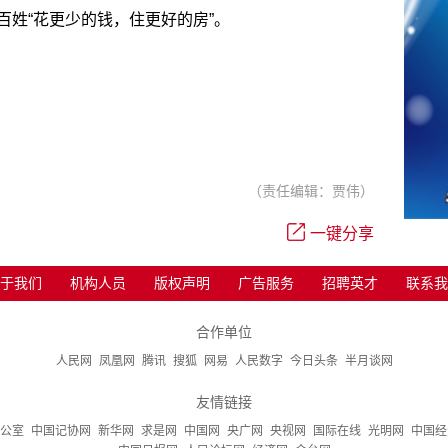
百姓“花更少的钱，住更好的房”。
（责任编辑：贾伟）
一键分享
于我们
机构人员
版权声明
广告服务
招聘英才
联系我
合作单位
人民网
凤凰网
腾讯
搜狐
网易
人民数字
今日头条
半月谈网
友情链接
公室
中国记协网
新华网
求是网
中国网
央广网
央视网
国际在线
光明网
中国经