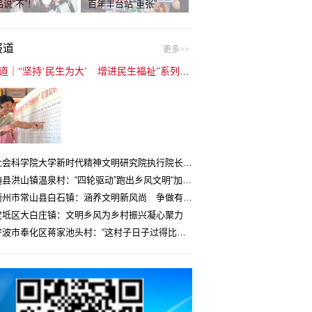
说“不”！
百年丰台站“重张”
报道
更多>>
封面报道｜“坚持‘民生为大’ 增进民生福祉”系列报道（6）：走进全国文明村镇
中国社会科学院大学新时代精神文明研究院执行院长王维国：文明村镇创建为乡村注入持久发展动力
湖北随县洪山镇温泉村：“四轮驱动”跑出乡风文明“加速度”
浙江衢州市常山县白石镇：涵养文明新风尚 争做有礼白石人
宝坻区大白庄镇：文明乡风为乡村振兴凝心聚力
浙江宁波市奉化区蒋家池头村：“这村子日子过得比城里还舒心”